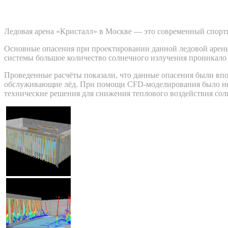
Ледовая арена «Кристалл» в Москве — это современный спорт
Основные опасения при проектировании данной ледовой арены 
системы большое количество солнечного излучения проникало в
Проведенные расчёты показали, что данные опасения были впо
обслуживающие лёд. При помощи CFD-моделирования было не 
технические решения для снижения теплового воздействия солн