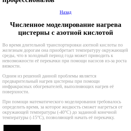
Назад
Численное моделирование нагрева
цистерны с азотной кислотой
Во время длительной транспортировки азотной кислоты по
железным дорогам она приобретает температуру окружающей
среды, что в холодный период года может приводить к
невозможности её перекачки при помощи насосов из-за роста
вязкости.
Одним из решений данной проблемы является
предварительный нагрев цистерны при помощи
инфракрасных обогревателей, выполняющих нагрев её
поверхности.
При помощи математического моделирования требовалось
определить время, за которое жидкость сможет нагреться от
окружающей температуры (-40°С) до заданной конечной
температуры (-15°С), позволяющей начать её перекачку.