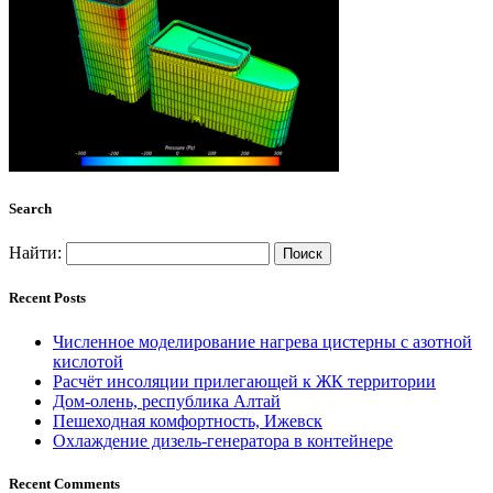
Search
Найти:
Recent Posts
Численное моделирование нагрева цистерны с азотной
кислотой
Расчёт инсоляции прилегающей к ЖК территории
Дом-олень, республика Алтай
Пешеходная комфортность, Ижевск
Охлаждение дизель-генератора в контейнере
Recent Comments