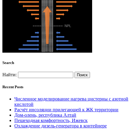
Search
Найти:
Recent Posts
Численное моделирование нагрева цистерны с азотной
кислотой
Расчёт инсоляции прилегающей к ЖК территории
Дом-олень, республика Алтай
Пешеходная комфортность, Ижевск
Охлаждение дизель-генератора в контейнере